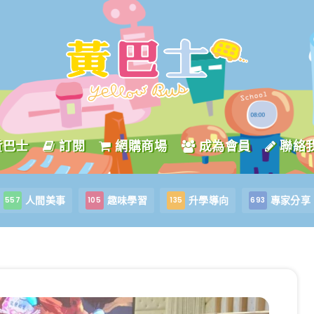
黃巴士
訂閱
網購商場
成為會員
聯絡
人間美事
趣味學習
升學導向
專家分享
557
105
135
693