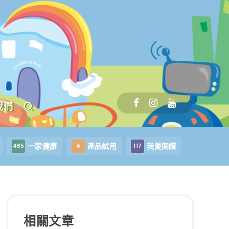
我們
一家健康
產品試用
我愛閱讀
465
4
117
相關文章