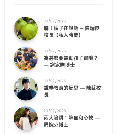
30/07/2026
聽！柚子在說話 ─ 陳瑞良
校長【私人時間】
30/07/2026
為甚麼要鼓勵孩子冒險？
— 謝家駒博士
30/07/2026
鐵拳教育的反思 — 陳葒校
長
29/07/2026
兩大陷阱：脾氣和心軟 —
周婉芬博士