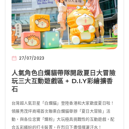
27/07/2023
人氣角色白爛貓帶隊開啟夏日大冒險
玩三大互動遊戲區 + D.I.Y彩繪擴香
石
台灣超人氣巨星「白爛貓」登陸香港和大家歡度夏日啦！
領展秀茂坪商場首次聯乘白爛貓舉辦「夏日大冒險」活
動，與各位忠實「爛粉」大玩極具挑戰性的互動遊戲，配
合五彩繽紛的打卡裝置，在烈日下盡情揮灑汗水！