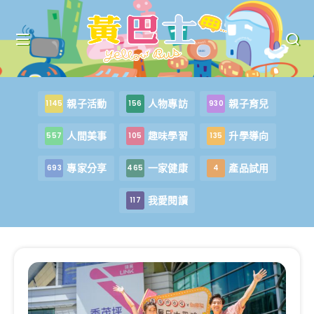
親子活動
人物專訪
親子育兒
1145
156
930
人間美事
趣味學習
升學導向
557
105
135
專家分享
一家健康
產品試用
693
465
4
我愛閱讀
117