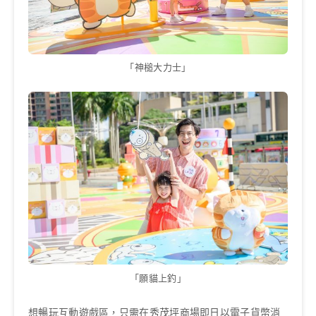
「神槌大力士」
「願貓上釣」
想暢玩互動遊戲區，只需在秀茂坪商場即日以電子貨幣消