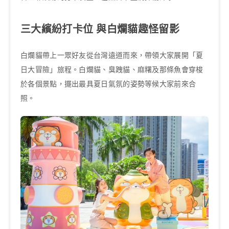
三大繽紛打卡位 與白爛貓趣怪留影
白爛貓帶上一眾好友從台灣遠道而來，帶領大家展開「夏
日大冒險」旅程。白爛貓、臭跩貓、麻糬及那條魚會穿梭
於各個景點，擺出最具夏日氣氛的姿勢等候大家前來合
照。