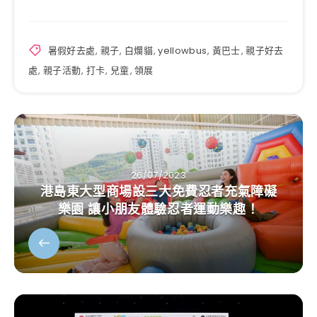
暑假好去處
,
親子
,
白爛貓
,
yellowbus
,
黃巴士
,
親子好去
處
,
親子活動
,
打卡
,
兒童
,
領展
26/07/2023
港島東大型商場設三大免費忍者充氣障礙
樂園 讓小朋友體驗忍者運動樂趣！