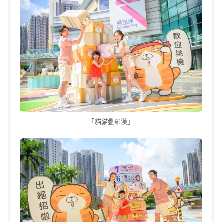
「貓貓疊羅漢」