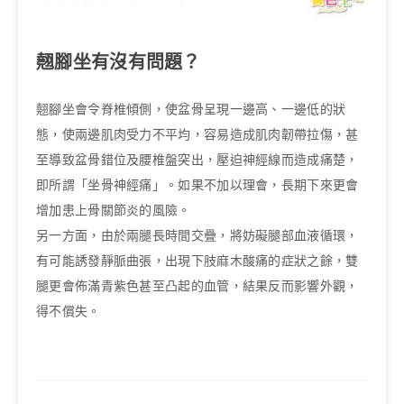
翹腳坐有沒有問題？
翹腳坐會令脊椎傾側，使盆骨呈現一邊高、一邊低的狀
態，使兩邊肌肉受力不平均，容易造成肌肉韌帶拉傷，甚
至導致盆骨錯位及腰椎盤突出，壓迫神經線而造成痛楚，
即所謂「坐骨神經痛」。如果不加以理會，長期下來更會
增加患上骨關節炎的風險。
另一方面，由於兩腿長時間交疊，將妨礙腿部血液循環，
有可能誘發靜脈曲張，出現下肢麻木酸痛的症狀之餘，雙
腿更會佈滿青紫色甚至凸起的血管，結果反而影響外觀，
得不償失。