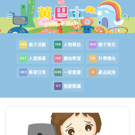
親子活動
人物專訪
親子育兒
1145
156
930
人間美事
趣味學習
升學導向
557
105
135
專家分享
一家健康
產品試用
693
465
4
我愛閱讀
117