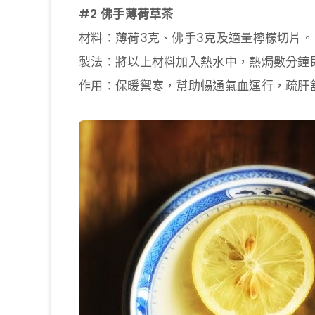
#2 佛手薄荷草茶
材料：薄荷3克、佛手3克及適量檸檬切片。
製法：將以上材料加入熱水中，熱焗數分鐘
作用：保暖禦寒，幫助暢通氣血運行，疏肝