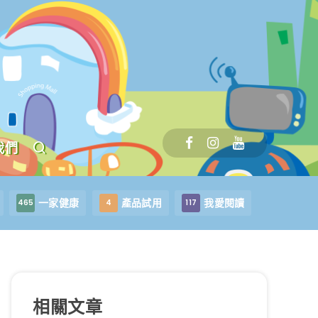
我們
一家健康
產品試用
我愛閱讀
465
4
117
相關文章