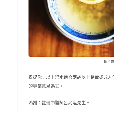
圖片來源
提提你：以上湯水適合兩歲以上兒童或成人
的專業意見為妥。
鳴謝：註冊中醫師呂兆陞先生。