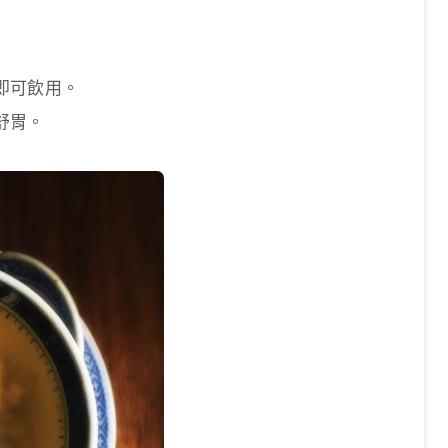
即可飲用。
舒胃。