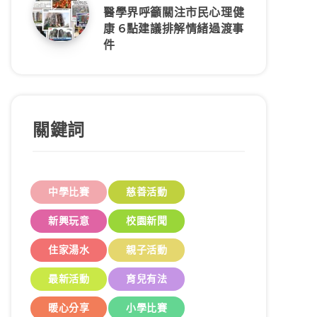
醫學界呼籲關注市民心理健
康 6點建議排解情緒過渡事
件
關鍵詞
中學比賽
慈善活動
新興玩意
校園新聞
住家湯水
親子活動
最新活動
育兒有法
暖心分享
小學比賽