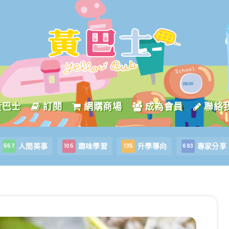
黃巴士
訂閱
網購商場
成為會員
聯絡
人間美事
趣味學習
升學導向
專家分享
557
105
135
693