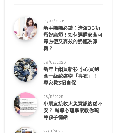
13/02/2026
新手媽媽必讀：清潔BB奶
瓶好麻煩！如何選購安全可
靠方便又高效的奶瓶洗淨
機？
09/02/2026
新年上網買新衫 小心買到
含一級致癌物「毒衣」！
專家教3招自保
28/11/2025
小朋友接收火災資訊後感不
安？ 輔導心理學家教你疏
導孩子情緒
27/11/2025