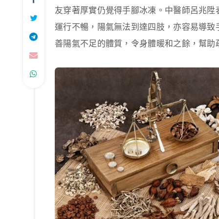
友穿著厚實仍覺得手腳冰凍。中醫師呂兆陞
運行不暢，陽氣無法到達四肢，亦容易導致
善陽氣不足的體質，令身體暖和之餘，幫助