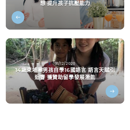
想 提升孩子抗壓能力
31/12/2020
14歲柬埔寨男孩自學16國語言 語言天賦引
迴響 獲贊助留學發展潛能