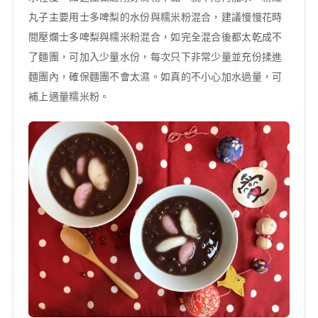
丸子主要用士多啤梨的水份與糯米粉混合，建議慢慢花時
間壓爛士多啤梨與糯米粉混合，如完全混合後都太乾成不
了麵團，可加入少量水份，每次只下非常少量並充份揉進
麵團內，確保麵團不會太濕。如真的不小心加水過量，可
補上適量糯米粉。