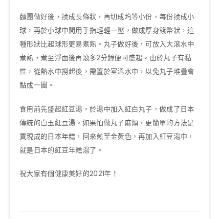
麵團做好後，揉成長條狀，再切成均等小份，每份揉成小
球，再於小球中間用手指輕輕一壓，做成厚身錢幣狀，這
種形狀比起球形更易煮熟。丸子做好後，可放入大滾水中
煮熟，煮至浮面後再滾多2分鐘便可盛起。由於丸子有黏
性，從熱水中撈起後，需置於室溫水中，以免丸子堆疊會
黏成一團。
食用前先盛起紅豆湯，於湯中加入紅白丸子，做成了日本
傳統的白玉紅豆湯。如果怕做丸子麻煩，更簡單的方法是
買現成的日本年糕，回來煎至金黃色，再加入紅豆湯中，
就是日本的紅豆年糕湯了。
祝大家有個健康美好的2021年！