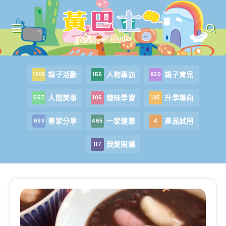
親子活動
人物專訪
親子育兒
1145
156
930
人間美事
趣味學習
升學導向
557
105
135
專家分享
一家健康
產品試用
693
465
4
我愛閱讀
117