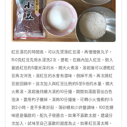
紅豆湯花的時間長，可以先煲落紅豆湯，再慢慢做丸子。
150克紅豆先用水浸洗2次，瀝乾。在鍋內加入紅豆，倒入
蓋過紅豆約5厘米深的水，開大火煮滾，滾起後可以瀝乾紅
豆再次沖洗，滾紅豆的水會有澀味，倒掉不用。再次將紅
豆放回鍋中，這次加入與紅豆比例約5至6倍的水量，開大
火煮滾。滾起後持續大滾約10分鐘，期間如湯面冒出白色
泡沫，要用杓子撇掉。滾夠10分鐘後，可轉小火慢煮約1.5
到2小時。差不多煮好前，落砂糖和少許鹽調味，100克糖
味道是偏甜的，配丸子很適合。如果不喜歡太甜，建議分
次加入，試味至自己喜歡的甜度為止。如果紅豆湯太稀，