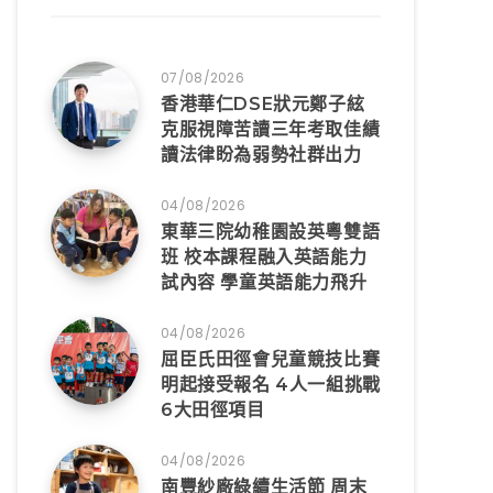
07/08/2026
香港華仁DSE狀元鄭子絃
克服視障苦讀三年考取佳績
讀法律盼為弱勢社群出力
04/08/2026
東華三院幼稚園設英粵雙語
班 校本課程融入英語能力
試內容 學童英語能力飛升
04/08/2026
屈臣氏田徑會兒童競技比賽
明起接受報名 4人一組挑戰
6大田徑項目
04/08/2026
南豐紗廠綠續生活節 周末