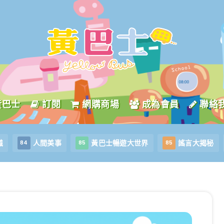
黃巴士
訂閱
網購商場
成為會員
聯絡
識
人間美事
黃巴士暢遊大世界
謠言大揭秘
84
85
85