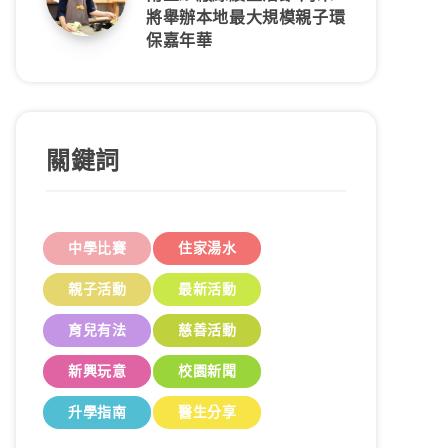
將舉辦本地最大規模親子環
保嘉年華
關鍵詞
中學比賽
住家湯水
親子活動
最新活動
育兒有法
慈善活動
新興玩意
校園新聞
升學指南
醫生分享