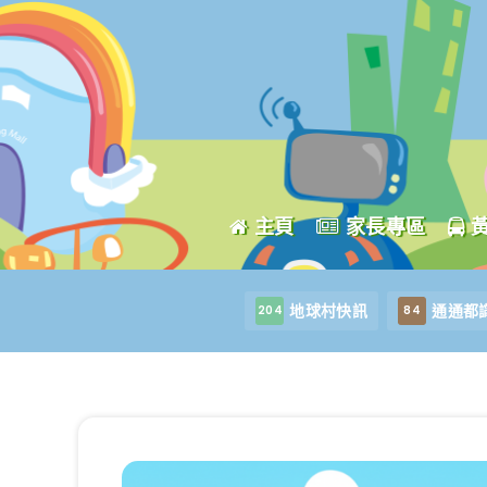
主頁
家長專區
地球村快訊
通通都
204
84