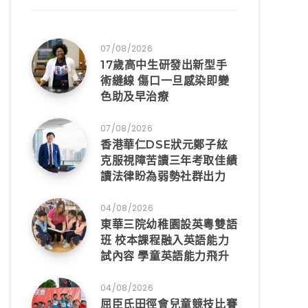
07/08/2026
17歲高中生研發出新型手
術縫線 傷口一旦感染即變
色助及早治療
07/08/2026
香港華仁DSE狀元鄭子絃
克服視障苦讀三年考取佳績
讀法律盼為弱勢社群出力
04/08/2026
東華三院幼稚園設英粵雙語
班 校本課程融入英語能力
試內容 學童英語能力飛升
04/08/2026
屈臣氏田徑會兒童競技比賽