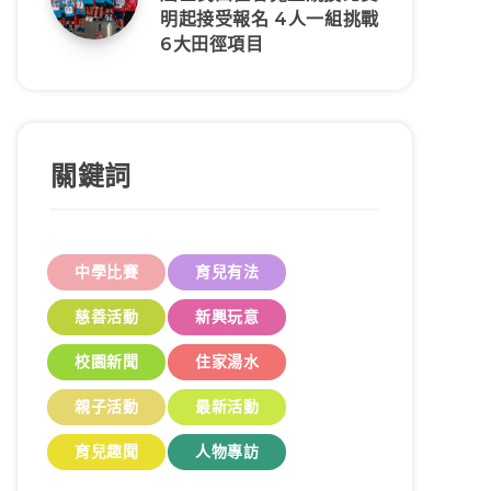
明起接受報名 4人一組挑戰
6大田徑項目
關鍵詞
中學比賽
育兒有法
慈善活動
新興玩意
校園新聞
住家湯水
親子活動
最新活動
育兒趣聞
人物專訪