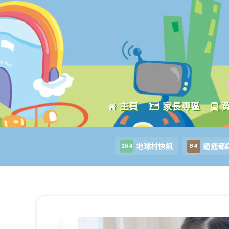
主頁
家長專區
地球村快訊
通通都
204
84