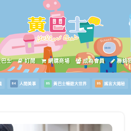
黃巴士
訂閱
網購商場
成為會員
聯絡
識
人間美事
黃巴士暢遊大世界
謠言大揭秘
84
85
85