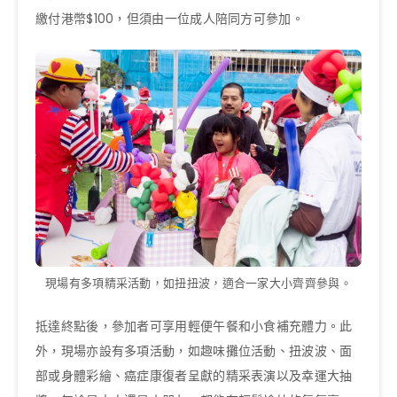
繳付港幣$100，但須由一位成人陪同方可參加。
現場有多項精采活動，如扭扭波，適合一家大小齊齊參與。
抵達終點後，參加者可享用輕便午餐和小食補充體力。此
外，現場亦設有多項活動，如趣味攤位活動、扭波波、面
部或身體彩繪、癌症康復者呈獻的精采表演以及幸運大抽