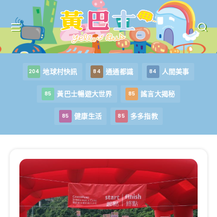
地球村快訊
通通都識
人間美事
204
84
84
黃巴士暢遊大世界
謠言大揭秘
85
85
健康生活
多多指教
85
85