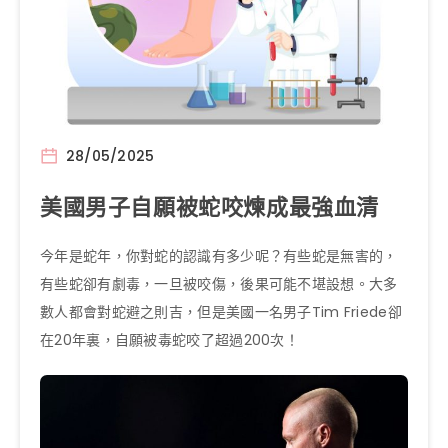
28/05/2025
美國男子自願被蛇咬煉成最強血清
今年是蛇年，你對蛇的認識有多少呢？有些蛇是無害的，
有些蛇卻有劇毒，一旦被咬傷，後果可能不堪設想。大多
數人都會對蛇避之則吉，但是美國一名男子Tim Friede卻
在20年裏，自願被毒蛇咬了超過200次！