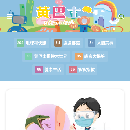
地球村快訊
通通都識
人間美事
204
84
84
黃巴士暢遊大世界
謠言大揭秘
85
85
健康生活
多多指教
85
85