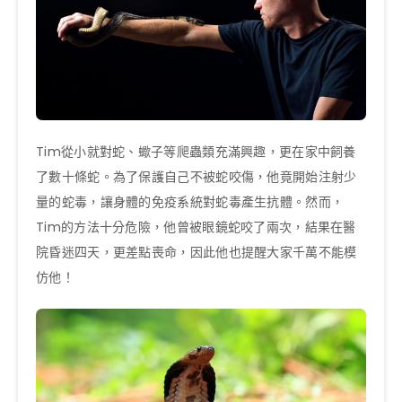
Tim從小就對蛇、蠍子等爬蟲類充滿興趣，更在家中飼養
了數十條蛇。為了保護自己不被蛇咬傷，他竟開始注射少
量的蛇毒，讓身體的免疫系統對蛇毒產生抗體。然而，
Tim的方法十分危險，他曾被眼鏡蛇咬了兩次，結果在醫
院昏迷四天，更差點喪命，因此他也提醒大家千萬不能模
仿他！