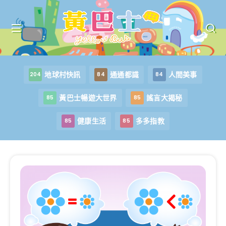
地球村快訊
通通都識
人間美事
204
84
84
黃巴士暢遊大世界
謠言大揭秘
85
85
健康生活
多多指教
85
85