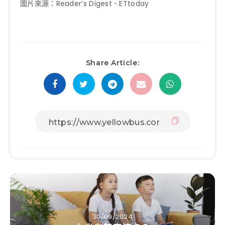
圖片來源：Reader’s Digest、ETtoday
Share Article:
30/09/2024