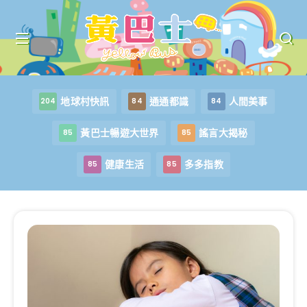
地球村快訊
通通都識
人間美事
204
84
84
黃巴士暢遊大世界
謠言大揭秘
85
85
健康生活
多多指教
85
85