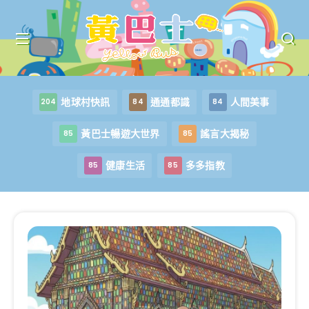
地球村快訊
通通都識
人間美事
204
84
84
黃巴士暢遊大世界
謠言大揭秘
85
85
健康生活
多多指教
85
85