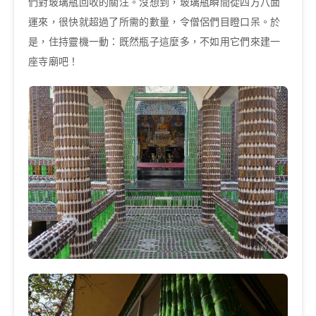
們對玻璃瓶回收的關注。沒想到，玻璃瓶瞬間從四方八面
運來，很快就超過了所需的數量，令僧侶們目瞪口呆。於
是，住持靈機一動：既然瓶子這麼多，不如用它們來建一
座寺廟吧！