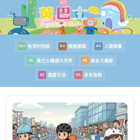
地球村快訊
通通都識
人間美事
204
84
84
黃巴士暢遊大世界
謠言大揭秘
85
85
健康生活
多多指教
85
85