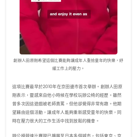
創辦人田原剛希望這個比賽能夠讓成年人重拾童年的快樂，紓
緩工作上的壓力。
這項比賽最早於2010年在京田邊市首次舉辦。創辦人田原
剛表示，靈感來自他小時候在學校玩辦公椅的經歷。雖然
曾多次因這遊戲被老師責罵，但他卻覺得非常有趣。他期
望藉由這個活動，讓成年人能夠重新感受童年的快樂，同
時在壓力很大的工作生活中找到放鬆的機會。
辦公椅競速比賽現已擴展至日本多個城市，包括東京、京