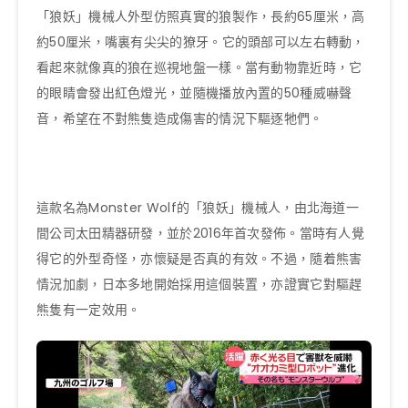
「狼妖」機械人外型仿照真實的狼製作，長約65厘米，高
約50厘米，嘴裏有尖尖的獠牙。它的頭部可以左右轉動，
看起來就像真的狼在巡視地盤一樣。當有動物靠近時，它
的眼睛會發出紅色燈光，並隨機播放內置的50種威嚇聲
音，希望在不對熊隻造成傷害的情況下驅逐牠們。
這款名為Monster Wolf的「狼妖」機械人，由北海道一
間公司太田精器研發，並於2016年首次發佈。當時有人覺
得它的外型奇怪，亦懷疑是否真的有效。不過，隨着熊害
情況加劇，日本多地開始採用這個裝置，亦證實它對驅趕
熊隻有一定效用。