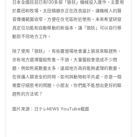
日本全國目前已有130多部「狼妖」機械投入運作，主要用
於農田和牧場。太田精器亦正在改良設計，讓機械人的聲
音傳播範圍收窄，方便在住宅區附近使用。未來希望研發
具定位功能和自動移動的新版本，讓「狼妖」可以自行移
動到不同地方工作。
除了使用「狼妖」，有些露營場地會灑上狼尿來驅趕熊，
亦有地方選擇獵殺熊隻。不過，大量獵殺會造成不少問
題，例如熊屍數量太多，遠超地方政府能夠處理的數量。
在保護人類安全的同時，如何與動物和平共處，亦是一個
需要仔細思考的問題。小朋友，你們能不能想出更好的驅
趕熊的方法呢？
圖片來源：日テレNEWS YouTube截圖