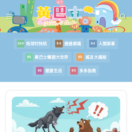
地球村快訊
通通都識
人間美事
204
84
84
黃巴士暢遊大世界
謠言大揭秘
85
85
健康生活
多多指教
85
85