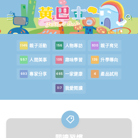
親子活動
人物專訪
親子育兒
1145
156
930
人間美事
趣味學習
升學導向
557
105
135
專家分享
一家健康
產品試用
693
465
4
我愛閱讀
117
閱讀習慣