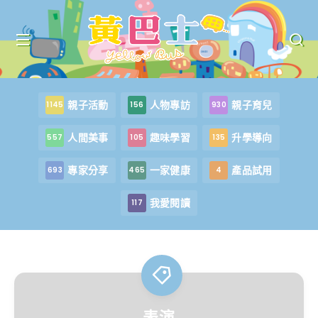
親子活動
人物專訪
親子育兒
1145
156
930
人間美事
趣味學習
升學導向
557
105
135
專家分享
一家健康
產品試用
693
465
4
我愛閱讀
117
表演