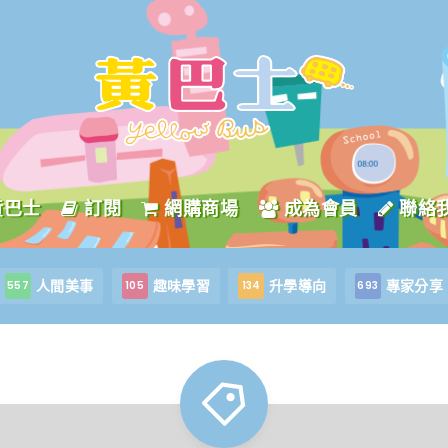
黃巴士
訂閱
網購商場
成為會員
聯絡
人間美事
趣味學習
升學導向
專家分享
557
105
134
693