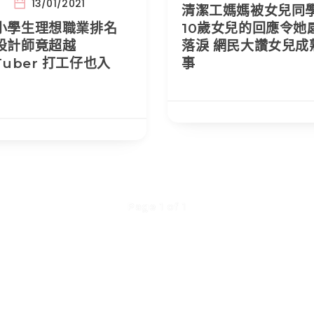
13/01/2021
清潔工媽媽被女兒同
小學生理想職業排名
10歲女兒的回應令她
設計師竟超越
落淚 網民大讚女兒成
Tuber 打工仔也入
事
Page 1 of 1