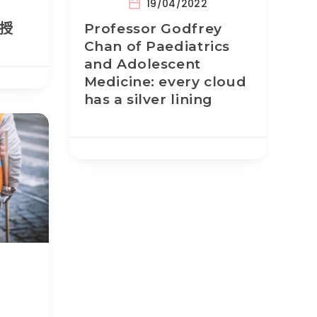
19/04/2022
教授
Professor Godfrey
Chan of Paediatrics
and Adolescent
Medicine: every cloud
has a silver lining