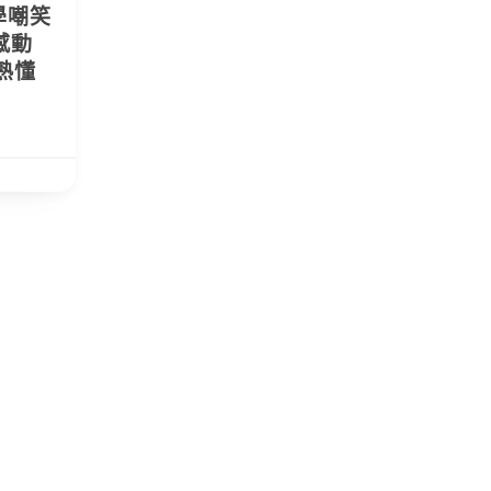
學嘲笑
感動
熟懂