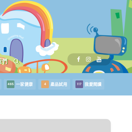
我們
一家健康
產品試用
我愛閱讀
465
4
117