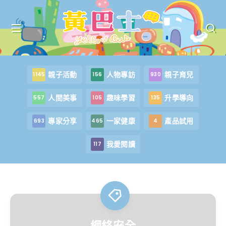
親子活動
人物專訪
親子育兒
1145
156
930
人間美事
趣味學習
升學導向
557
105
135
專家分享
一家健康
產品試用
693
465
4
我愛閱讀
117
網絡安全