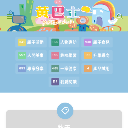
親子活動
人物專訪
親子育兒
1145
156
930
人間美事
趣味學習
升學導向
557
105
135
專家分享
一家健康
產品試用
693
465
4
我愛閱讀
117
秋天