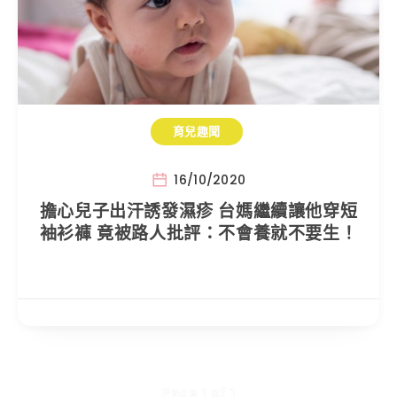
育兒趣聞
16/10/2020
擔心兒子出汗誘發濕疹 台媽繼續讓他穿短
袖衫褲 竟被路人批評：不會養就不要生！
Page 1 of 1