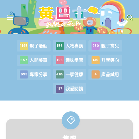
親子活動
人物專訪
親子育兒
1145
156
930
人間美事
趣味學習
升學導向
557
105
135
專家分享
一家健康
產品試用
693
465
4
我愛閱讀
117
焦慮