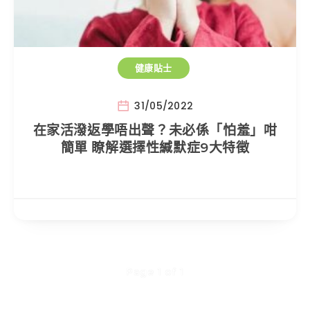
健康貼士
31/05/2022
在家活潑返學唔出聲？未必係「怕羞」咁
簡單 瞭解選擇性緘默症9大特徵
Page 1 of 1