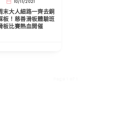
10/11/2021
周末大人細路一齊去銅
踩板！慈善滑板體驗班
滑板比賽熱血開催
Page 1 of 1