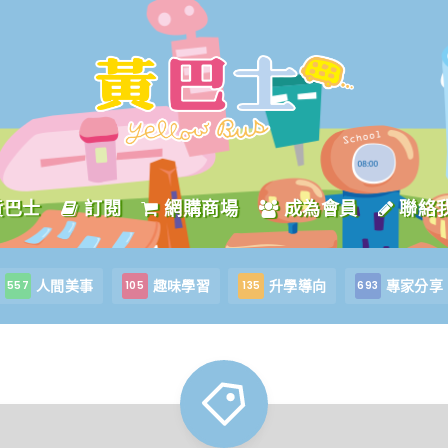
黃巴士
訂閱
網購商場
成為會員
聯絡
人間美事
趣味學習
升學導向
專家分享
557
105
135
693