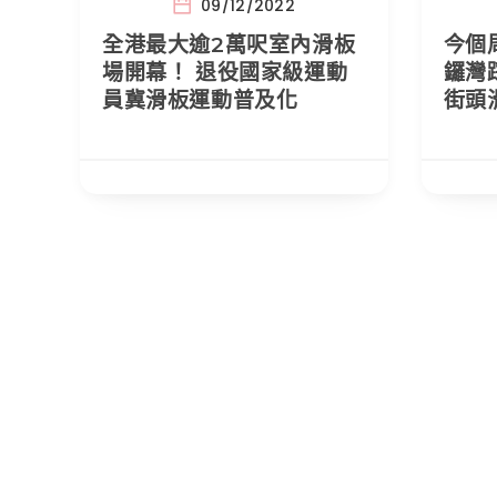
09/12/2022
全港最大逾2萬呎室內滑板
今個
場開幕！ 退役國家級運動
鑼灣
員冀滑板運動普及化
街頭