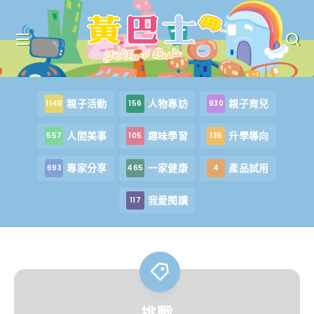
親子活動
人物專訪
親子育兒
1145
156
930
人間美事
趣味學習
升學導向
557
105
135
專家分享
一家健康
產品試用
693
465
4
我愛閱讀
117
挑戰