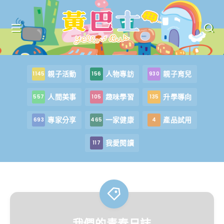
親子活動
人物專訪
親子育兒
1145
156
930
人間美事
趣味學習
升學導向
557
105
135
專家分享
一家健康
產品試用
693
465
4
我愛閱讀
117
我們的青春日誌