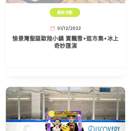
最新活動
01/12/2022
愉景灣聖誕歐陸小鎮 賞飄雪+逛市集+冰上
奇妙匯演