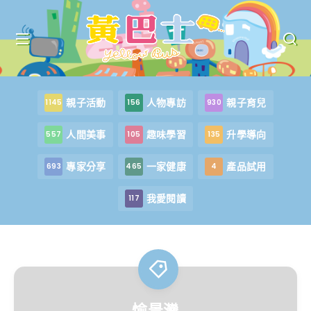
親子活動
人物專訪
親子育兒
1145
156
930
人間美事
趣味學習
升學導向
557
105
135
專家分享
一家健康
產品試用
693
465
4
我愛閱讀
117
愉景灣