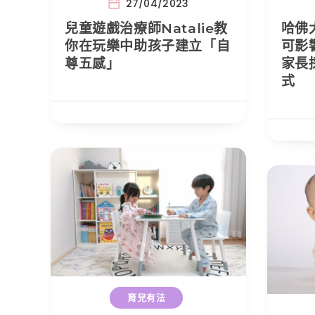
27/04/2023
兒童遊戲治療師Natalie教
哈佛
你在玩樂中助孩子建立「自
可影
尊五感」
家長
式
育兒有法