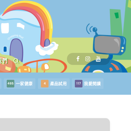
我們
一家健康
產品試用
我愛閱讀
465
4
117