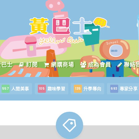
黃巴士
訂閱
網購商場
成為會員
聯絡
人間美事
趣味學習
升學導向
專家分享
557
105
135
693