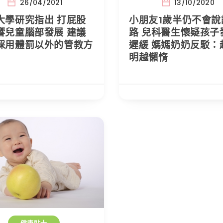
26/04/2021
13/10/2020
大學研究指出 打屁股
小朋友1歲半仍不會說
響兒童腦部發展 建議
路 兒科醫生懷疑孩子
採用體罰以外的管教方
遲緩 媽媽奶奶反駁：
明越懶惰