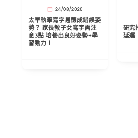
24/08/2020
太早執筆寫字易釀成錯誤姿
勢？ 家長教子女寫字需注
研究
意3點 培養出良好姿勢+學
延遲
習動力！