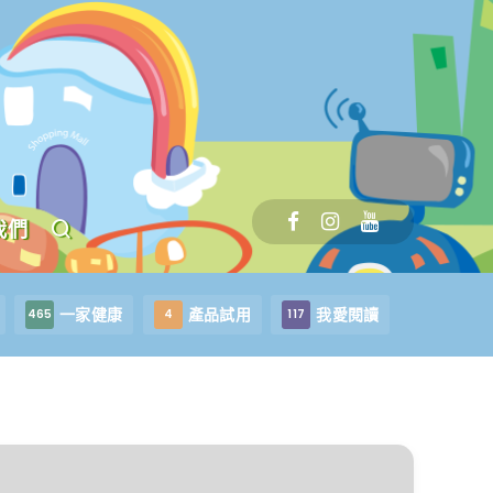
我們
一家健康
產品試用
我愛閱讀
465
4
117