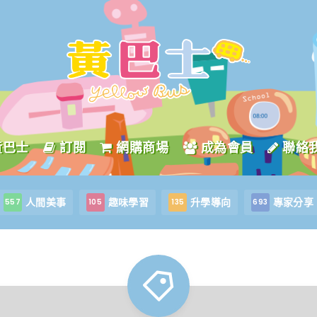
黃巴士
訂閱
網購商場
成為會員
聯絡
人間美事
趣味學習
升學導向
專家分享
557
105
135
693