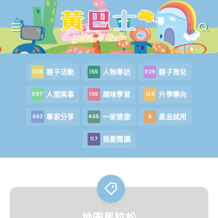
親子活動
人物專訪
親子育兒
1145
155
929
人間美事
趣味學習
升學導向
557
105
134
專家分享
一家健康
產品試用
693
465
4
我愛閱讀
117
地圖馬拉松