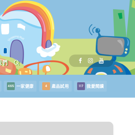
我們
一家健康
產品試用
我愛閱讀
465
4
117