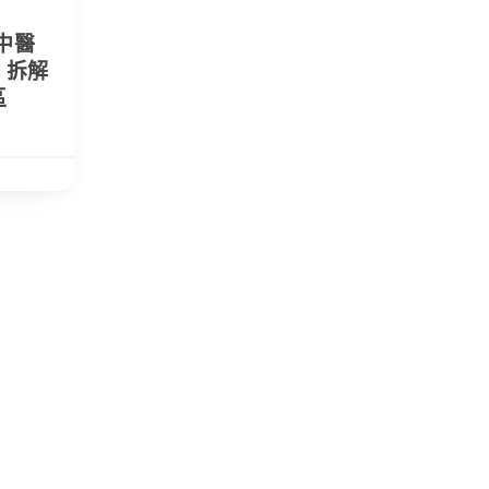
中醫
 拆解
區