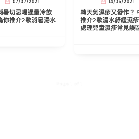
07/07/2021
14/05/2021
消暑切忌喝過量冷飲
轉天氣濕疹又發作？ 
為你推介2款消暑湯水
推介2款湯水紓緩濕疹
處理兒童濕疹常見誤
Page 1 of 1