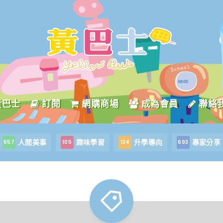
黃巴士
訂閱
網購商場
成為會員
聯絡
人間美事
趣味學習
升學導向
專家分享
557
105
134
693