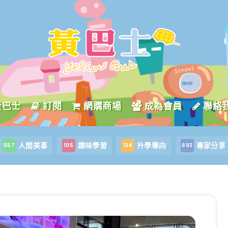
黃巴士
訂閱
網購商場
成為會員
聯絡
人間美事
趣味學習
升學導向
專家分享
557
105
134
693