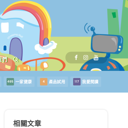
我們
一家健康
產品試用
我愛閱讀
465
4
117
相關文章