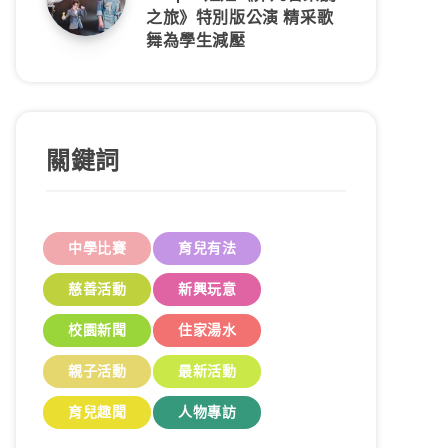
之旅》特別版公演 精采歌
舞為學生減壓
關鍵詞
中學比賽
育兒有法
慈善活動
新興玩意
校園新聞
住家湯水
親子活動
最新活動
育兒趣聞
人物專訪