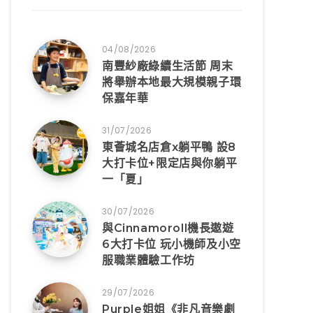
04/08/2026
南豐紗廠綠續生活節 周末
將舉辦本地最大規模親子環
保嘉年華
31/07/2026
東薈城名店倉x躺平鴨 設8
大打卡位+限定店與你躺平
一「夏」
30/07/2026
與Cinnamoroll機長遨遊
6大打卡位 玩小機師及小空
服職業體驗工作坊
29/07/2026
Purple姐姐《非凡音樂劇