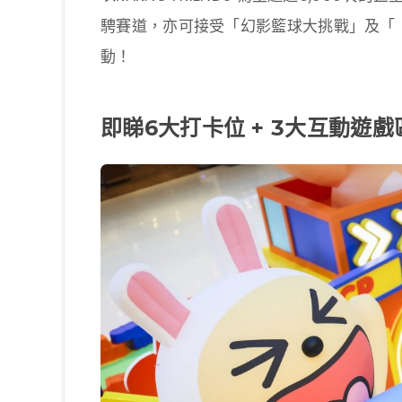
騁賽道，亦可接受「幻影籃球大挑戰」及「
動！
即睇6大打卡位 + 3大互動遊