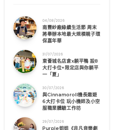
04/08/2026
南豐紗廠綠續生活節 周末
將舉辦本地最大規模親子環
保嘉年華
31/07/2026
東薈城名店倉x躺平鴨 設8
大打卡位+限定店與你躺平
一「夏」
30/07/2026
與Cinnamoroll機長遨遊
6大打卡位 玩小機師及小空
服職業體驗工作坊
29/07/2026
Purple姐姐《非凡音樂劇