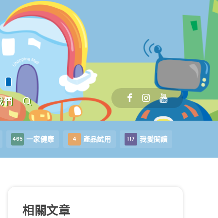
我們
一家健康
產品試用
我愛閱讀
465
4
117
相關文章