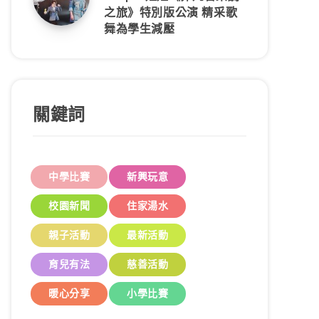
之旅》特別版公演 精采歌
舞為學生減壓
關鍵詞
中學比賽
新興玩意
校園新聞
住家湯水
親子活動
最新活動
育兒有法
慈善活動
暖心分享
小學比賽