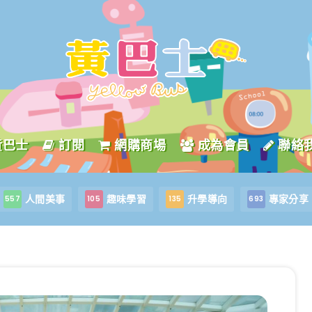
黃巴士
訂閱
網購商場
成為會員
聯絡
人間美事
趣味學習
升學導向
專家分享
557
105
135
693