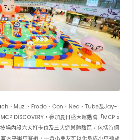
ach、Muzi、Frodo、Con、Neo、Tube及Jay-
MCP DISCOVERY，參加夏日盛大運動會「MCP x
夏日競技場內設六大打卡位及三大遊樂體驗區，包括首個
0呎的巨型室內平衡車賽道，一眾小朋友可以化身成小車神馳