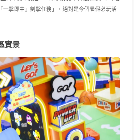
『一擊即中』劍擊任務」，絕對是今個暑假必玩活
戲區實景