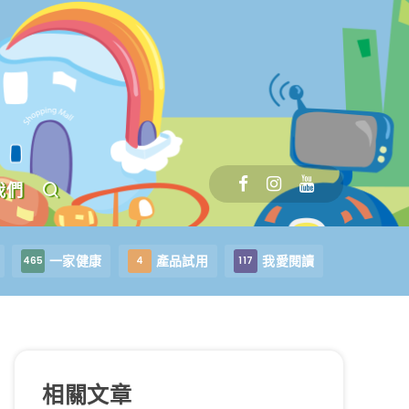
我們
一家健康
產品試用
我愛閱讀
465
4
117
相關文章