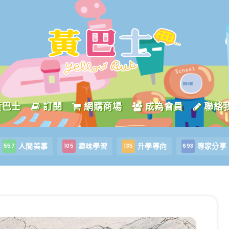
黃巴士
訂閱
網購商場
成為會員
聯絡
人間美事
趣味學習
升學導向
專家分享
557
105
135
693