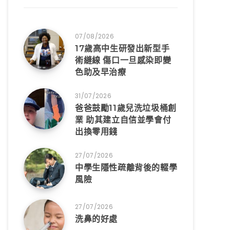
07/08/2026
17歲高中生研發出新型手
術縫線 傷口一旦感染即變
色助及早治療
31/07/2026
爸爸鼓勵11歲兒洗垃圾桶創
業 助其建立自信並學會付
出換零用錢
27/07/2026
中學生隱性疏離背後的輟學
風險
27/07/2026
洗鼻的好處