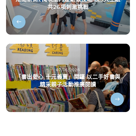
共26項刺激挑戰
07/05/2026
「書出愛心 十元義賣」開鑼 以二手好書與
精采親子活動推廣閱讀