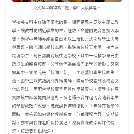
英文課以動物為主題，學生大感興趣。
學校英文科主任陳子豪老師稱，課程構思主要以主題式教
學，讓教材更貼近學生的生活經驗，令他們更容易投入學
習，過程中老師亦能更自然地以生活化方式引導學生思考
與表達。陳老師以學校為例，指學校位於天水圍，校內有
跨境學生，每日都要跨境往返學校，其中一個教學單元由
跨境生的親身經歷，分享他們乘坐校巴上學的情形；又例
如其中一個單元是「校園介紹」，主題緊扣學生校園生
活，由學生以英語訪問外籍老師，瞭解學校設施及校園文
化的看法，再配合學校實景照片作學習素材，讓學生在真
實語境中練習提問與應對。陳老師形容課程內容隨着學生
的學習成效而改變，確保課程持續優化。「老師在教學的
同時，會檢視如何優化教學進度、剪裁課程內容、定期檢
討，亦會與任課老師保持溝通，瞭解實際教學與評估情
況，按需要作出微調。」