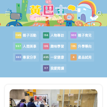
親子活動
人物專訪
親子育兒
1145
156
930
人間美事
趣味學習
升學導向
557
105
135
專家分享
一家健康
產品試用
693
465
4
我愛閱讀
117