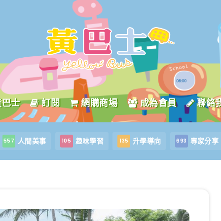
黃巴士
訂閱
網購商場
成為會員
聯絡
人間美事
趣味學習
升學導向
專家分享
557
105
135
693