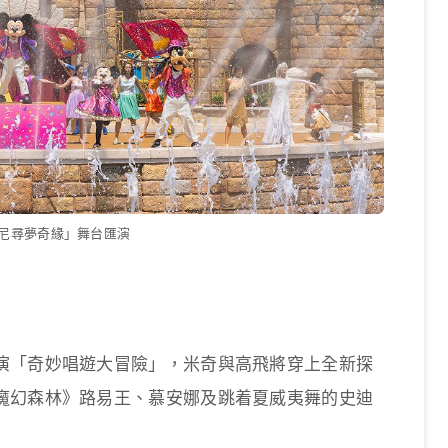
尼尋夢奇緣」舞台匯演
演「奇妙唱遊大冒險」，米奇與高飛將穿上全新探
魔幻森林》路易王、慕安娜及跳着夏威夷舞的史迪