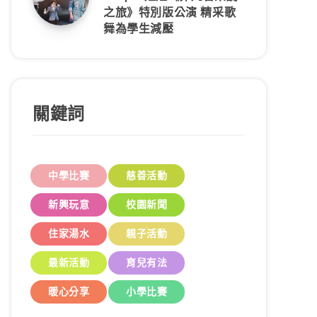
之旅》特別版公演 精采歌
舞為學生減壓
關鍵詞
中學比賽
慈善活動
新興玩意
校園新聞
住家湯水
親子活動
最新活動
育兒有法
暖心分享
小學比賽