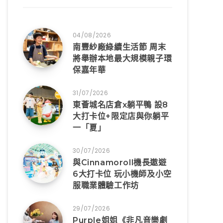
04/08/2026
南豐紗廠綠續生活節 周末
將舉辦本地最大規模親子環
保嘉年華
31/07/2026
東薈城名店倉x躺平鴨 設8
大打卡位+限定店與你躺平
一「夏」
30/07/2026
與Cinnamoroll機長遨遊
6大打卡位 玩小機師及小空
服職業體驗工作坊
29/07/2026
Purple姐姐《非凡音樂劇