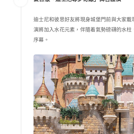
迪士尼和彼思好友將現身城堡門前與大家載
演將加入水花元素，伴隨着氣勢磅礴的水柱
序幕。