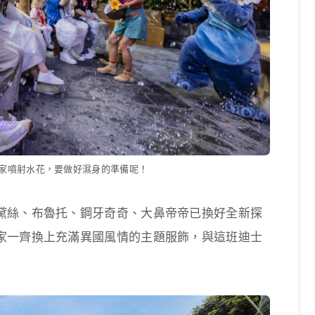
家噴射水花，要做好濕身的準備呢！
黛絲、布魯托、鋼牙奇奇、大鼻帝帝已換好全新探
家一齊換上充滿異國風情的主題服飾，與這班迪士