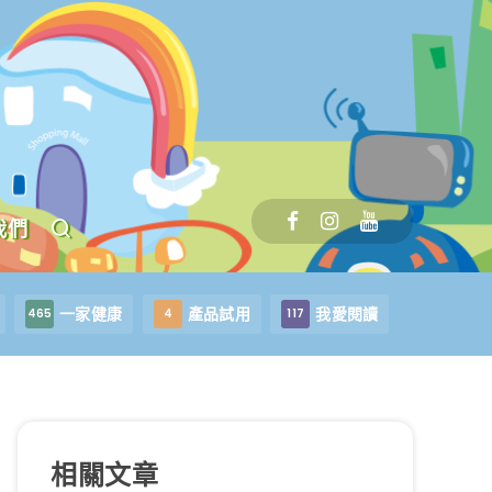
我們
一家健康
產品試用
我愛閱讀
465
4
117
相關文章