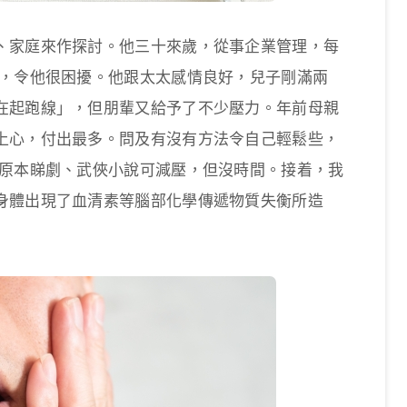
、家庭來作探討。他三十來歲，從事企業管理，每
來，令他很困擾。他跟太太感情良好，兒子剛滿兩
在起跑線」，但朋輩又給予了不少壓力。年前母親
上心，付出最多。問及有沒有方法令自己輕鬆些，
 原本睇劇、武俠小說可減壓，但沒時間。接着，我
身體出現了血清素等腦部化學傳遞物質失衡所造