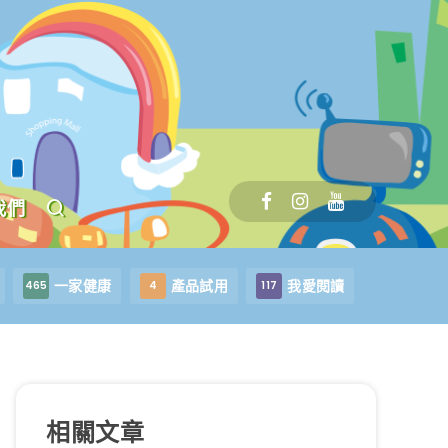
我們
一家健康
產品試用
我愛閱讀
465
4
117
相關文章