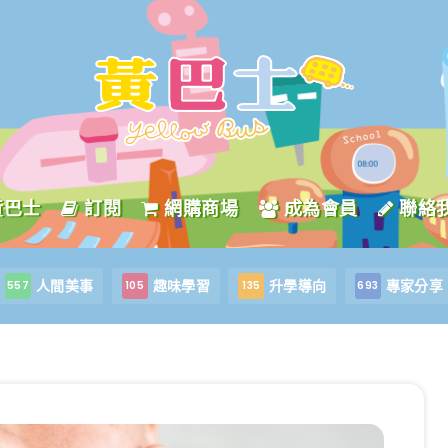
黃巴士
訂閱
網購商場
成為會員
聯絡
人間美事
趣味學習
升學導向
專家分享
557
105
135
693