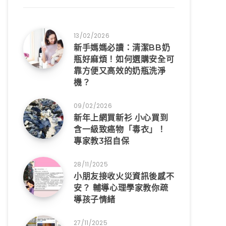
13/02/2026
新手媽媽必讀：清潔BB奶
瓶好麻煩！如何選購安全可
靠方便又高效的奶瓶洗淨
機？
09/02/2026
新年上網買新衫 小心買到
含一級致癌物「毒衣」！
專家教3招自保
28/11/2025
小朋友接收火災資訊後感不
安？ 輔導心理學家教你疏
導孩子情緒
27/11/2025