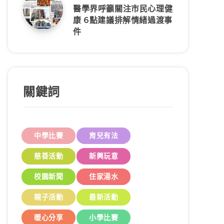
醫學界呼籲關注市民心理健
康 6點建議排解情緒過渡事
件
關鍵詞
中學比賽
育兒有法
慈善活動
新興玩意
校園新聞
住家湯水
親子活動
最新活動
暖心分享
小學比賽