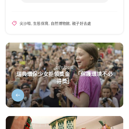
尖沙咀
,
生態保育
,
自然博物館
,
親子好去處
01/11/2019
瑞典環保少女拒領獎金 「保護環境不必
得獎」