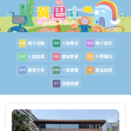
親子活動
人物專訪
親子育兒
1145
156
930
人間美事
趣味學習
升學導向
557
105
135
專家分享
一家健康
產品試用
693
465
4
我愛閱讀
117