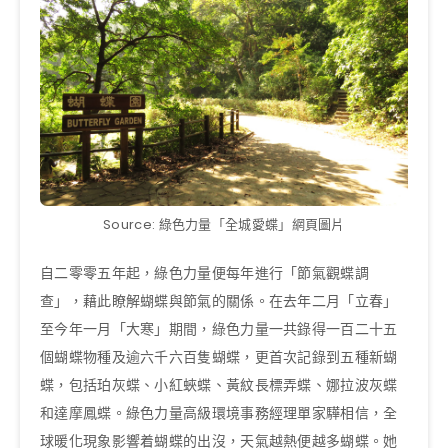
Source: 綠色力量「全城愛蝶」網頁圖片
自二零零五年起，綠色力量便每年進行「節氣觀蝶調
查」，藉此瞭解蝴蝶與節氣的關係。在去年二月「立春」
至今年一月「大寒」期間，綠色力量一共錄得一百二十五
個蝴蝶物種及逾六千六百隻蝴蝶，更首次記錄到五種新蝴
蝶，包括珀灰蝶、小紅蛺蝶、黃紋長標弄蝶、娜拉波灰蝶
和達摩鳳蝶。綠色力量高級環境事務經理單家驊相信，全
球暖化現象影響着蝴蝶的出沒，天氣越熱便越多蝴蝶。她