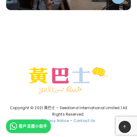
Copyright © 2021 黃巴士 - Seedland International Limited | All
Rights Reserved.
Privacy Notice
-
Contact Us
客戶支援小助手