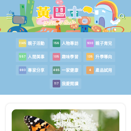
親子活動
人物專訪
親子育兒
1145
156
930
人間美事
趣味學習
升學導向
557
105
135
專家分享
一家健康
產品試用
693
465
4
我愛閱讀
117