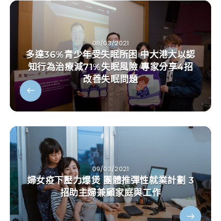
08/03/2021
多達36%青少年受失眠所困 中大港大以認
知行為治療減71%失眠風險 專家分享4招
改善失眠問題
09/03/2021
婦女疫下壓力爆煲 團體推彈性就業計劃 3
招助主婦兼顧家庭與工作