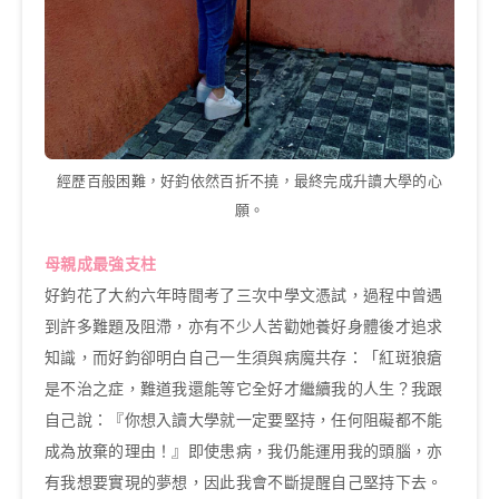
經歷百般困難，好鈞依然百折不撓，最終完成升讀大學的心
願。
母親成最強支柱
好鈞花了大約六年時間考了三次中學文憑試，過程中曾遇
到許多難題及阻滯，亦有不少人苦勸她養好身體後才追求
知識，而好鈞卻明白自己一生須與病魔共存：「紅斑狼瘡
是不治之症，難道我還能等它全好才繼續我的人生？我跟
自己說：『你想入讀大學就一定要堅持，任何阻礙都不能
成為放棄的理由！』即使患病，我仍能運用我的頭腦，亦
有我想要實現的夢想，因此我會不斷提醒自己堅持下去。