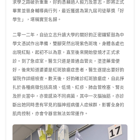
求學之路破折重重，好鈞憑藉過人毅力及意志，即將正式
畢業並晉身輔導員行列，最近獲選為第九屆司徒華獎「好
學生」，堪稱實至名歸。
二零一二年，自幼立志升讀大學的關好鈞正密鑼緊鼓為中
學文憑試作出準備，雙腳突然出現紫色斑塊，身體各處也
出現紅點，起初不以為意，直至後來開始發燒才正式求
診。到了急症室，醫生只道是普通血管炎，塗塗藥膏便
好，後來知道婆婆是紅斑狼瘡症患者，醫生遂提出要好鈞
留院作詳細檢查。數天後，好鈞確診紅斑狼瘡症，自此掙
扎於各種病徵包括高燒、低燒、紅疹、肺血管栓塞、腎炎
及肝炎當中，亦曾感染不同病菌，其中一次腦抽筋，亦診
斷出她同時患有罕見的腦神經病僵人症候群，影響全身的
肌肉控制，亦會令器官無法如常運作。