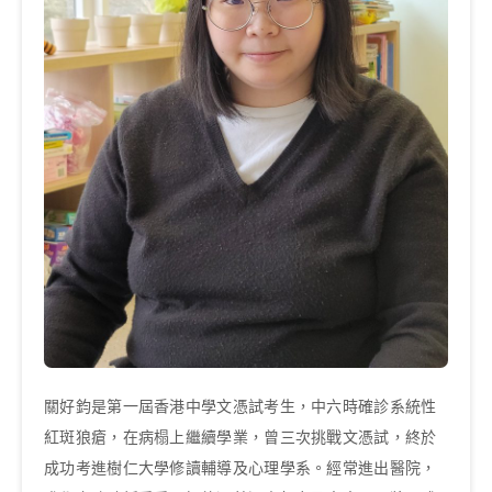
關好鈞是第一屆香港中學文憑試考生，中六時確診系統性
紅斑狼瘡，在病榻上繼續學業，曾三次挑戰文憑試，終於
成功考進樹仁大學修讀輔導及心理學系。經常進出醫院，