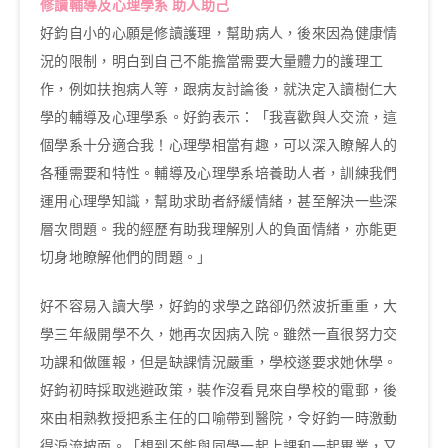
修讀輔導及心理學系 助人助己
好鈞自小的心願是修讀護理，幫助病人，後來因為健康情
況的限制，明白到自己不能擔當需要大量體力的護理工
作，例如扶抱病人等，跟病友討論後，就決定入讀樹仁大
學的輔導及心理學系。好鈞表示：「我喜歡與人交流，這
個學系十分適合我！心理學相當有趣，可以深入瞭解人的
各種需要和特性。輔導及心理學系培養助人者，訓練我們
運用心理學知識，幫助求助者紓緩情緒，甚至解決一些深
層次問題。我的經歷有助我理解別人的負面情緒，亦能更
切身地瞭解他們的問題。」
好不容易入讀大學，好鈞的求學之路卻仍然波折重重，大
學三年級開學不久，她再次因病入院。雖然一直很努力交
功課和做匯報，但是缺課情況嚴重，學校遂要求她休學。
好鈞初時採取逃避政策，裝作沒看見來自學校的電郵，後
來由相熟教授把系主任的口喻帶到醫院，令好鈞一時激動
得淚流披面。「想到不能與同學一起上課和一起畢業，又