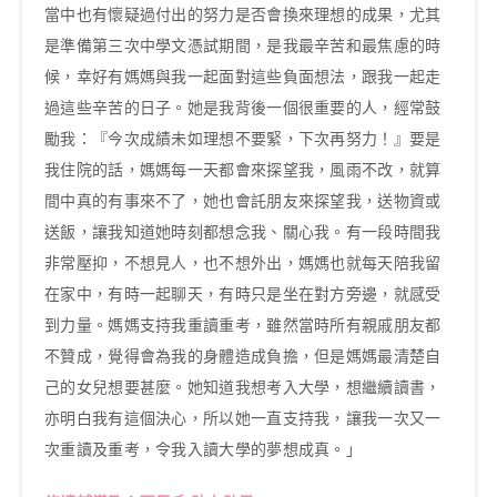
當中也有懷疑過付出的努力是否會換來理想的成果，尤其
是準備第三次中學文憑試期間，是我最辛苦和最焦慮的時
候，幸好有媽媽與我一起面對這些負面想法，跟我一起走
過這些辛苦的日子。她是我背後一個很重要的人，經常鼓
勵我：『今次成績未如理想不要緊，下次再努力！』要是
我住院的話，媽媽每一天都會來探望我，風雨不改，就算
間中真的有事來不了，她也會託朋友來探望我，送物資或
送飯，讓我知道她時刻都想念我、關心我。有一段時間我
非常壓抑，不想見人，也不想外出，媽媽也就每天陪我留
在家中，有時一起聊天，有時只是坐在對方旁邊，就感受
到力量。媽媽支持我重讀重考，雖然當時所有親戚朋友都
不贊成，覺得會為我的身體造成負擔，但是媽媽最清楚自
己的女兒想要甚麼。她知道我想考入大學，想繼續讀書，
亦明白我有這個決心，所以她一直支持我，讓我一次又一
次重讀及重考，令我入讀大學的夢想成真。」