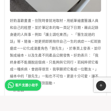
好鈞喜歡畫畫，住院時會就地取材，用紙筆繪畫醫護人員
和自己的經歷，並於筆記本的每一頁記下日期，藉此記錄
身邊的人與事，例如「護士請吃東西」、「醫生說過的
話」等。隨後，她更把即將陪伴自己一生的病症——紅斑狼
瘡症——幻化成漫畫角色「狼先生」，於專頁上發表，並印
製成繪本，以及生產不同產品公開發售。好鈞表示：「我
終身都不能擺脫這個病，只能夠與它同行。若純粹把它看
成一種疾病，會過得很苦，我寧願把它看成一位戰友。」
繪本中的「狼先生」一點也不可怕，更是十分可愛，讓不
少病友與網友因而得到鼓勵。
客戶支援小助手
～許芷茵