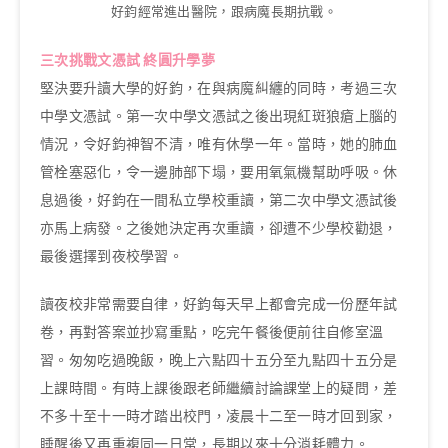
好鈞經常進出醫院，跟病魔長期抗戰。
三次挑戰文憑試 終圓升學夢
堅決要升讀大學的好鈞，在與病魔糾纏的同時，考過三次
中學文憑試。第一次中學文憑試之後出現紅斑狼瘡上腦的
情況，令好鈞神智不清，唯有休學一年。當時，她的肺血
管栓塞惡化，令一邊肺部下塌，要用氧氣機幫助呼吸。休
息過後，好鈞在一間私立學校重讀，第二次中學文憑試後
亦馬上病發。之後她決定再次重讀，卻遭不少學校勸退，
最後選擇到夜校學習。
讀夜校非常需要自律，好鈞每天早上都會完成一份歷年試
卷，再對答案並抄寫重點，吃完午餐後便前往自修室溫
習。匆匆吃過晚飯，晚上六點四十五分至九點四十五分是
上課時間。有時上課後跟老師繼續討論課堂上的疑問，差
不多十至十一時才踏出校門，凌晨十二至一時才回到家，
睡醒後又再重複同一日常，長期以來十分消耗體力。