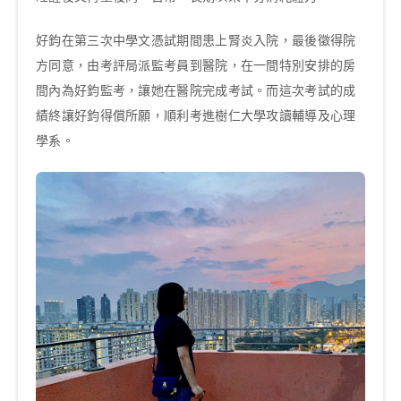
好鈞在第三次中學文憑試期間患上腎炎入院，最後徵得院
方同意，由考評局派監考員到醫院，在一間特別安排的房
間內為好鈞監考，讓她在醫院完成考試。而這次考試的成
績終讓好鈞得償所願，順利考進樹仁大學攻讀輔導及心理
學系。