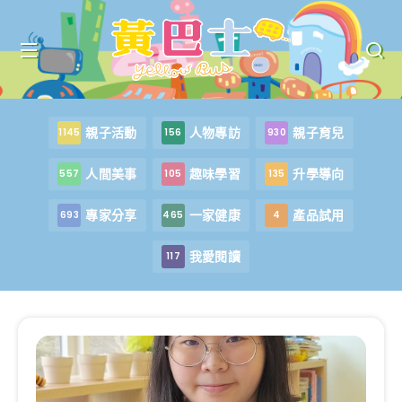
親子活動
人物專訪
親子育兒
1145
156
930
人間美事
趣味學習
升學導向
557
105
135
專家分享
一家健康
產品試用
693
465
4
我愛閱讀
117