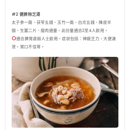
#2 健脾除乏湯
太子參一兩、茯苓五錢、玉竹一兩、白朮五錢、陳皮半
個、生薑二片、瘦肉適量，此份量適合2至4人飲用。
適合脾胃虛弱人士飲用，症狀包括：神疲乏力，大便溏
泄，胃口不佳等。