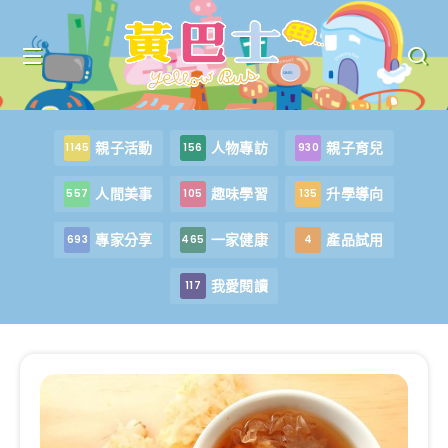
親子活動
人物專訪
親子育兒
1145
156
930
人間美事
趣味學習
升學導向
557
105
135
專家分享
一家健康
產品試用
693
465
4
我愛閱讀
117