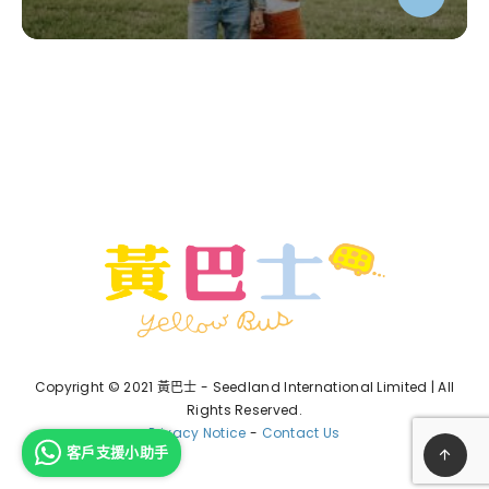
Copyright © 2021 黃巴士 - Seedland International Limited | All
Rights Reserved.
Privacy Notice
-
Contact Us
客戶支援小助手