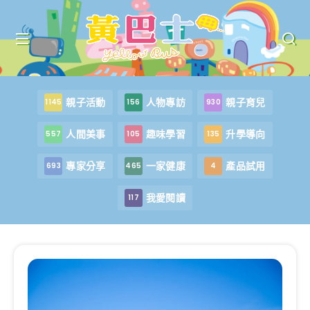
親子活動
人物專訪
親子育兒
1145
156
930
人間美事
趣味學習
升學導向
557
105
135
專家分享
一家健康
產品試用
693
465
4
我愛閱讀
117