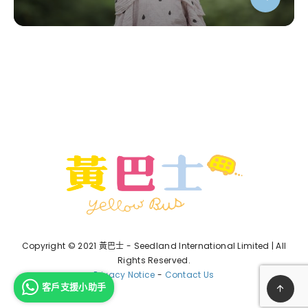
Copyright © 2021 黃巴士 - Seedland International Limited | All
Rights Reserved.
Privacy Notice
-
Contact Us
客戶支援小助手