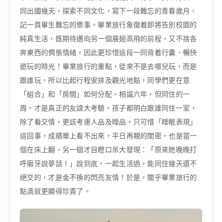
同出國幾天，探索不同文化，寫下一段難忘的青春歲月，
記一頁畢生難忘的樂事。畢業旅行象徵着即將告別校園的
純真生活，既期待邁向另一個展翅高飛的前程，又不捨各
奔東西的惆悵情緒，因此更珍惜這段一同背着行囊、暢快
遊玩的時光！畢業旅行的重點，從來不是去哪兒玩，而是
跟誰玩，所以比起行程安排及觀光地點，同學們更在意
「組合」和「房間」如何分配。相識六年，但同住的一
周，才是真正的友誼大考驗。孩子都明白跟誰同住一室，
除了看交情，更該考慮人品及睡品。只可惜「睡眠表現」
這回事，成績單上看不出來，平日再親的閨密，也是當一
個在床上翻，另一個才目瞪口呆大發現：「原來她晚晚打
呼磨牙說夢話！」說到底，一起生活過，能同住幾天還不
絕交的，才是金不換的閃亮友情！於是，關乎畢業旅行的
點滴就更顯得珍貴了。