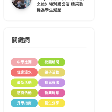
之旅》特別版公演 精采歌
舞為學生減壓
關鍵詞
中學比賽
校園新聞
住家湯水
親子活動
最新活動
育兒有法
慈善活動
新興玩意
升學指南
醫生分享