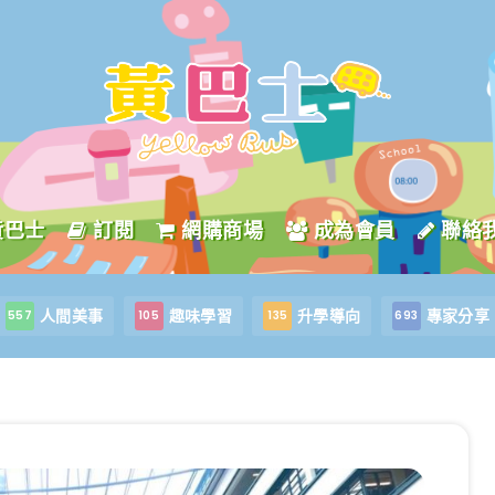
黃巴士
訂閱
網購商場
成為會員
聯絡
人間美事
趣味學習
升學導向
專家分享
557
105
135
693