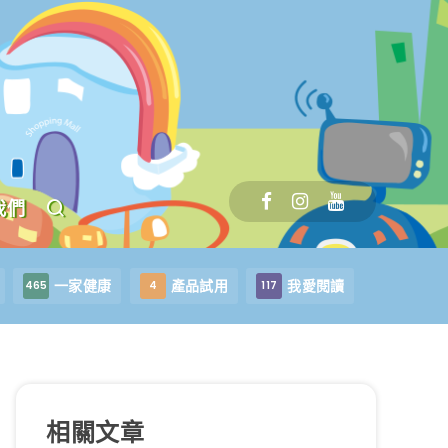
我們
一家健康
產品試用
我愛閱讀
465
4
117
相關文章