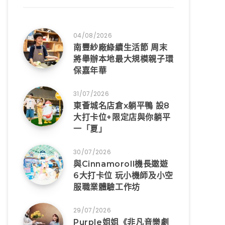
04/08/2026
南豐紗廠綠續生活節 周末
將舉辦本地最大規模親子環
保嘉年華
31/07/2026
東薈城名店倉x躺平鴨 設8
大打卡位+限定店與你躺平
一「夏」
30/07/2026
與Cinnamoroll機長遨遊
6大打卡位 玩小機師及小空
服職業體驗工作坊
29/07/2026
Purple姐姐《非凡音樂劇