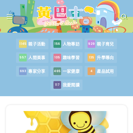
親子活動
人物專訪
親子育兒
1145
156
929
人間美事
趣味學習
升學導向
557
105
135
專家分享
一家健康
產品試用
693
465
4
我愛閱讀
117