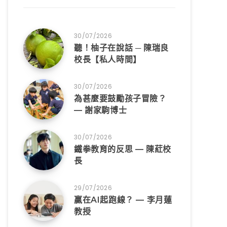
30/07/2026
聽！柚子在說話 ─ 陳瑞良
校長【私人時間】
30/07/2026
為甚麼要鼓勵孩子冒險？
— 謝家駒博士
30/07/2026
鐵拳教育的反思 — 陳葒校
長
29/07/2026
贏在AI起跑線？ — 李月蓮
教授