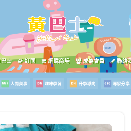
黃巴士
訂閱
網購商場
成為會員
聯絡
人間美事
趣味學習
升學導向
專家分享
557
105
134
693