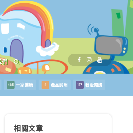
我們
一家健康
產品試用
我愛閱讀
465
4
117
相關文章