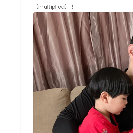
（multiplied）！