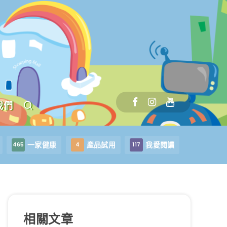
我們
一家健康
產品試用
我愛閱讀
465
4
117
相關文章