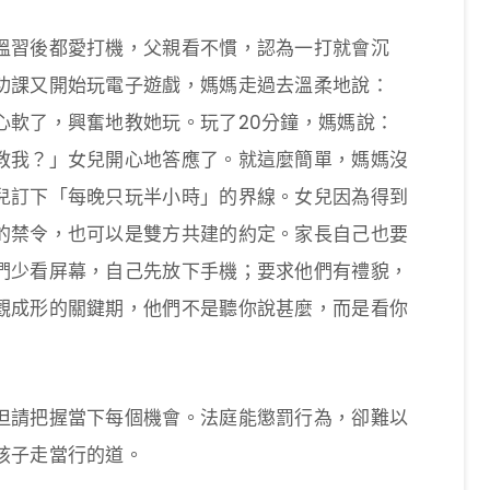
溫習後都愛打機，父親看不慣，認為一打就會沉
功課又開始玩電子遊戲，媽媽走過去溫柔地說：
心軟了，興奮地教她玩。玩了20分鐘，媽媽說：
教我？」女兒開心地答應了。就這麼簡單，媽媽沒
兒訂下「每晚只玩半小時」的界線。女兒因為得到
的禁令，也可以是雙方共建的約定。家長自己也要
們少看屏幕，自己先放下手機；要求他們有禮貌，
觀成形的關鍵期，他們不是聽你說甚麼，而是看你
但請把握當下每個機會。法庭能懲罰行為，卻難以
孩子走當行的道。