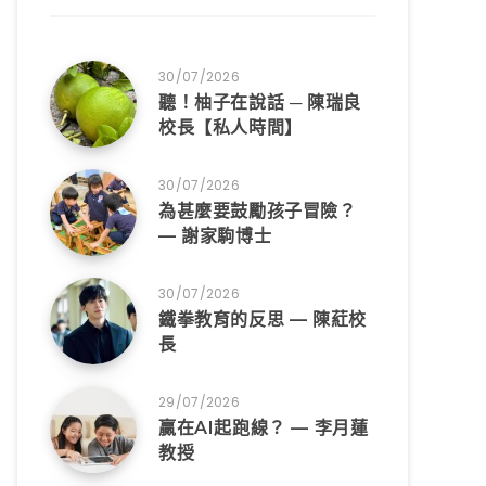
30/07/2026
聽！柚子在說話 ─ 陳瑞良
校長【私人時間】
30/07/2026
為甚麼要鼓勵孩子冒險？
— 謝家駒博士
30/07/2026
鐵拳教育的反思 — 陳葒校
長
29/07/2026
贏在AI起跑線？ — 李月蓮
教授