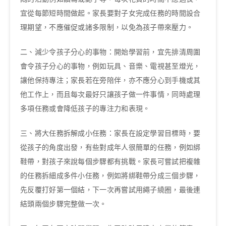
宜從每節短時間做起。家長要對子女完成任務的時間設合
理期望，不應催促或諸多限制，以免為孩子帶來壓力。
二、減少令孩子分心的事物：開始學習前，宜先排清周圍
會令孩子分心的事物，例如玩具、音樂、電視甚至燈光，
讓他保持專注；家長若在旁陪伴，亦不應分心到手機或其
他工作上，而且每次最好只讓孩子做一件事情，同時處理
多項任務或會降低孩子的專注力和表現。
三、將大任務拆解成小任務：家長在設定學習目標時，要
從孩子的角度出發，有些對成年人很簡單的任務，例如綁
鞋帶，對孩子來說每個步驟都有挑戰。家長可嘗試把複雜
的任務拆細成多件小任務，例如將綁鞋帶分成三個步驟，
先反覆打好第一個結，下一次再嘗試用繩子繞圈，最後連
結頭兩個步驟完整做一次。