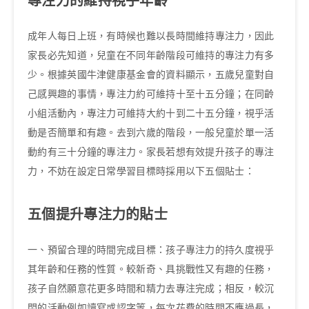
專注力的維持視乎年齡
成年人每日上班，有時候也難以長時間維持專注力，因此
家長必先知道，兒童在不同年齡階段可維持的專注力有多
少。根據英國牛津健康基金會的資料顯示，五歲兒童對自
己感興趣的事情，專注力約可維持十至十五分鐘；在同齡
小組活動內，專注力可維持大約十到二十五分鐘，視乎活
動是否簡單和有趣。去到六歲的階段，一般兒童於單一活
動約有三十分鐘的專注力。家長若想有效提升孩子的專注
力，不妨在設定日常學習目標時採用以下五個貼士：
五個提升專注力的貼士
一、預留合理的時間完成目標：孩子專注力的持久度視乎
其年齡和任務的性質。較新奇、具挑戰性又有趣的任務，
孩子自然願意花更多時間和精力去專注完成；相反，較沉
悶的活動例如讀寫或認字等，每次花費的時間不應過長，