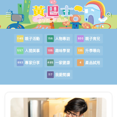
親子活動
人物專訪
親子育兒
1145
156
930
人間美事
趣味學習
升學導向
557
105
135
專家分享
一家健康
產品試用
693
465
4
我愛閱讀
117