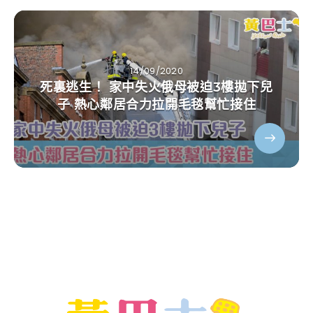
14/09/2020
死裏逃生！ 家中失火俄母被迫3樓拋下兒
子 熱心鄰居合力拉開毛毯幫忙接住