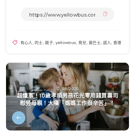
有心人
,
的士
,
親子
,
yellowbus
,
育兒
,
黃巴士
,
感人
,
香港
12/09/2020
超懂事！10歲孝順男孩花光零用錢買壽司
慰勞母親！大嘆「媽媽工作很辛苦」！