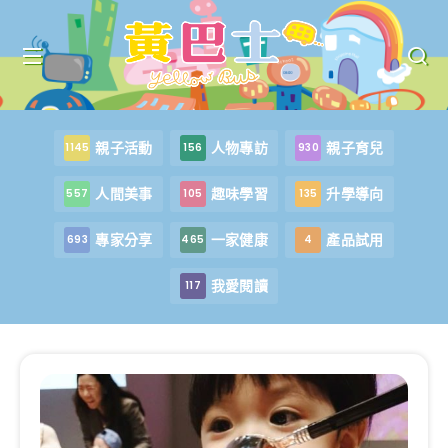
親子活動
人物專訪
親子育兒
1145
156
930
人間美事
趣味學習
升學導向
557
105
135
專家分享
一家健康
產品試用
693
465
4
我愛閱讀
117