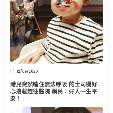
12/09/2020
港兒突然噎住無法呼吸 的士司機好
心接載趕往醫院 網民：好人一生平
安！