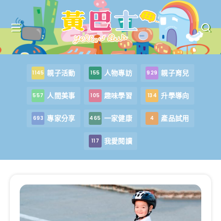
親子活動
人物專訪
親子育兒
1145
155
929
人間美事
趣味學習
升學導向
557
105
134
專家分享
一家健康
產品試用
693
465
4
我愛閱讀
117