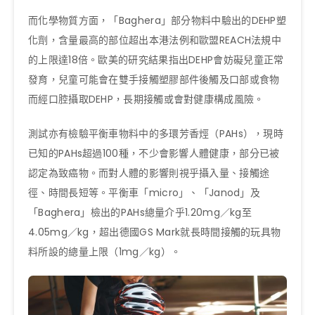
而化學物質方面，「Baghera」部分物料中驗出的DEHP塑
化劑，含量最高的部位超出本港法例和歐盟REACH法規中
的上限達18倍。歐美的研究結果指出DEHP會妨礙兒童正常
發育，兒童可能會在雙手接觸塑膠部件後觸及口部或食物
而經口腔攝取DEHP，長期接觸或會對健康構成風險。
測試亦有檢驗平衡車物料中的多環芳香烴（PAHs），現時
已知的PAHs超過100種，不少會影響人體健康，部分已被
認定為致癌物。而對人體的影響則視乎攝入量、接觸途
徑、時間長短等。平衡車「micro」、「Janod」及
「Baghera」檢出的PAHs總量介乎1.20mg／kg至
4.05mg／kg，超出德國GS Mark就長時間接觸的玩具物
料所設的總量上限（1mg／kg）。