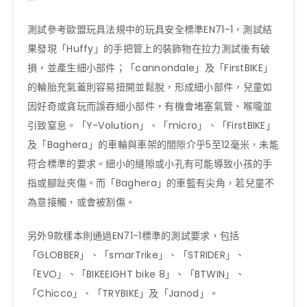
測試參考歐盟玩具法規中的玩具安全標準EN71-1，測試結
果發現「Huffy」的手把管上的裝飾物在拉力測試後有破
損，並產生細小部件；「cannondale」及「FirstBIKE」
的輪胎充氣蓋則容易扭開並鬆脫，形成細小部件，兒童如
因好奇或貪玩而誤吞細小部件，有機會堵塞氣管、喉嚨並
引致窒息。「Y-Volution」、「micro」、「FirstBIKE」
及「Baghera」的車輪與車架的間隙介乎5至12毫米，未能
符合標準的要求。細小的縫隙或小孔有可能導致小孩的手
指或腳趾夾傷。而「Baghera」的車籃有尖角，若兒童不
為意接觸，或會被割傷。
另外9款樣本則通過EN71-1標準的測試要求，包括
「GLOBBER」、「smarTrike」、「STRIDER」、
「EVO」、「BIKEEIGHT bike 8」、「BTWIN」、
「Chicco」、「TRYBIKE」及「Janod」。