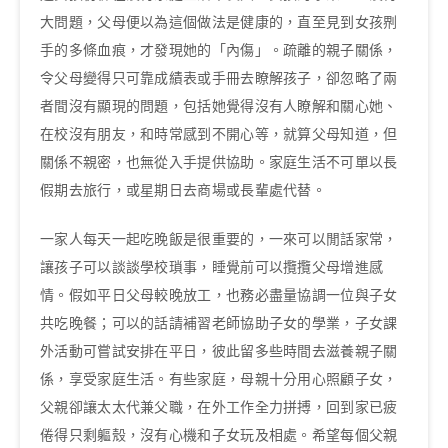
大問題，父母便以為這個做法是健康的，直至見到女孩𠝹
手的多條血痕，才發現她的「內傷」。疏離的親子關係，
令父母變得只可靠成績表或手冊去瞭解孩子，卻忽略了兩
者間沒有顯現的問題，包括她覺得沒有人瞭解和關心她、
在校沒有朋友，和時常感到不開心等，就算父母知道，但
關係不親密，也無從入手提供協助。家庭生活不可單以長
假期去旅行，或星期日去商場或長輩處代替。
一家人每天一起吃晚飯是很重要的，一來可以閒話家常，
讓孩子可以談談學校瑣事，睡覺前可以攬攬父母增進感
情。假如平日父母較晚放工，也務必盡量協調一位與子女
共吃晚餐；可以的話請補習老師協助子女的學業，子女課
外活動可嘗試安排在平日，彼此留多些時間去滋養親子關
係，享受家庭生活。有些家庭，母親十分用心照顧子女，
父親卻讓太太代兼父職，在外工作全力拼搏，回到家已疲
倦得只剩軀殼，沒有心機和子女玩及相處。希望每個父親