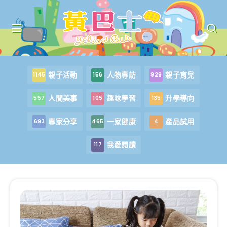
親子活動
人物專訪
親子育兒
1145
156
929
人間美事
趣味學習
升學導向
557
105
135
專家分享
一家健康
產品試用
693
465
4
我愛閱讀
117