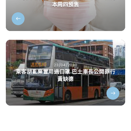
本周四預售
23/04/2020
乘客胡亂棄置用過口罩 巴士車長公開罪行
責缺德