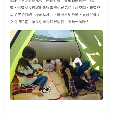
此後，不少家長都說「帳篷」有「收復頑皮孩子」的功
效，也有家長嘗試把帳篷當成小兄弟的冷靜空間，也有成
為了孩子們的「秘密基地」。既可杜絕吵鬧，又可促進子
女間的和睦，家長也樂得耳根清靜，不妨一試呀！