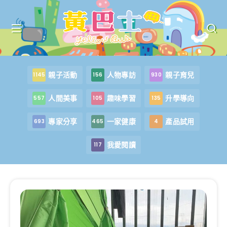
親子活動
人物專訪
親子育兒
1145
156
930
人間美事
趣味學習
升學導向
557
105
135
專家分享
一家健康
產品試用
693
465
4
我愛閱讀
117