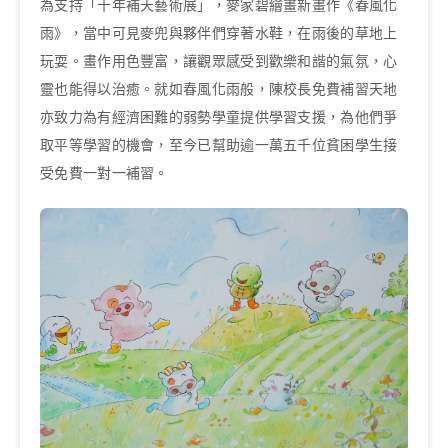
為支持「十年補天藝術展」，麥家碧繪畫新畫作《春風化
雨》，當中可見麥兜與夥伴們穿著水鞋，在雨後的草地上
玩耍。畫作用色豐富，讓觀眾感受到歡樂和諧的氣氛，心
靈也能得以治癒。就如春風化雨般，陳校長免費補習天地
亦致力為有經濟困難的弱勢學童提供學習支援，為他們爭
取平等學習的機會，至今已幫助逾一萬五千位貧困學生接
受免費一對一補習。