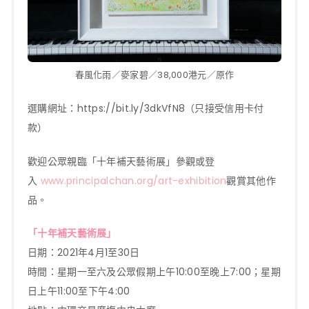
春風化雨／麥家碧／38,000港元／原作
選購網址：https://bit.ly/3dkVfN8（只接受信用卡付
款）
歡迎公眾親臨「十年補天藝術展」參觀或登
入
www.principalchan.org/art-exhibition
觀賞其他作
品。
「十年補天藝術展」
日期：2021年4月1至30日
時間：星期一至六及公眾假期上午10:00至晚上7:00；星期
日上午11:00至下午4:00