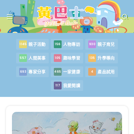
親子活動
人物專訪
親子育兒
1145
156
930
人間美事
趣味學習
升學導向
557
105
135
專家分享
一家健康
產品試用
693
465
4
我愛閱讀
117