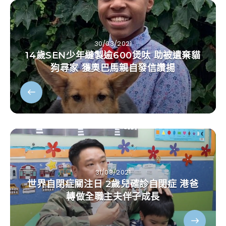
30/03/2021
14歲SEN少年縫製逾600煲呔 助被遺棄貓
狗尋家 獲奧巴馬親自發信讚揚
31/03/2021
世界自閉症關注日 2歲兒確診自閉症 港爸
轉做全職主夫伴子成長