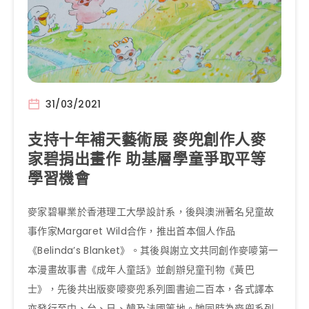
31/03/2021
支持十年補天藝術展 麥兜創作人麥
家碧捐出畫作 助基層學童爭取平等
學習機會
麥家碧畢業於香港理工大學設計系，後與澳洲著名兒童故
事作家Margaret Wild合作，推出首本個人作品
《Belinda’s Blanket》。其後與謝立文共同創作麥嘜第一
本漫畫故事書《成年人童話》並創辦兒童刊物《黃巴
士》，先後共出版麥嘜麥兜系列圖書逾二百本，各式譯本
亦發行至中、台、日、韓及法國等地。她同時為麥兜系列