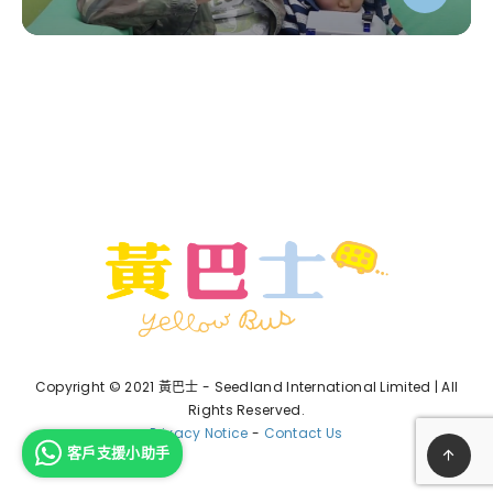
Copyright © 2021 黃巴士 - Seedland International Limited | All
Rights Reserved.
Privacy Notice
-
Contact Us
客戶支援小助手