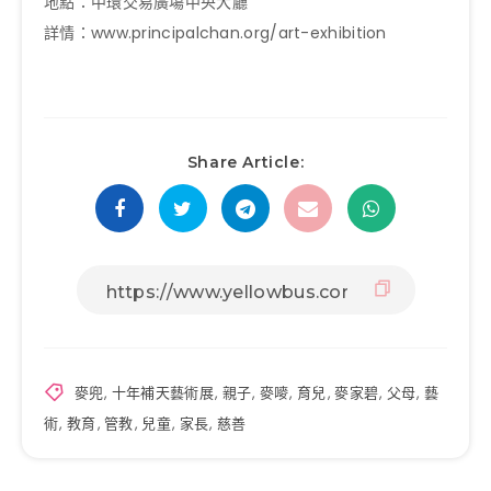
地點：中環交易廣塲中央大廳
詳情：www.principalchan.org/art-exhibition
Share Article:
麥兜
,
十年補天藝術展
,
親子
,
麥嘜
,
育兒
,
麥家碧
,
父母
,
藝
術
,
教育
,
管教
,
兒童
,
家長
,
慈善