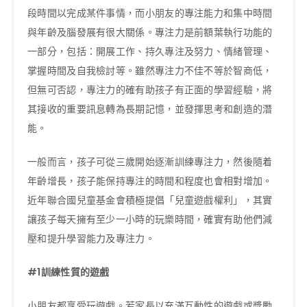
段時間以完成某件事情，而小朋友的專注能力和集中時間
與年齡及腦發展有很大關係。專注力是前額葉執行功能的
一部分，包括：開展工作、持久專注及努力、情緒管理、
掌握時間及自我檢討等。雖然專注力不佳不等於智商低，
但無可否認，專注力的確有助孩子有正面的學習經驗，將
其接收的重要訊息轉為長期記憶，並發揮思考和創造的潛
能。
一般而言，孩子可從三歲開始逐漸訓練專注力，然後隨着
年齡增長，孩子能保持專注的時間和程度也會相對增加。
近年聯合國兒童基金會積極提倡「兒童遊戲權利」，其實
讓孩子每天擁有至少一小時的玩樂時間，確實有助他們減
壓和提升學習能力及專注力。
#1
訓練性質的遊戲
小朋友都享受玩遊戲。若家長以充滿互動性的遊戲或獎勵