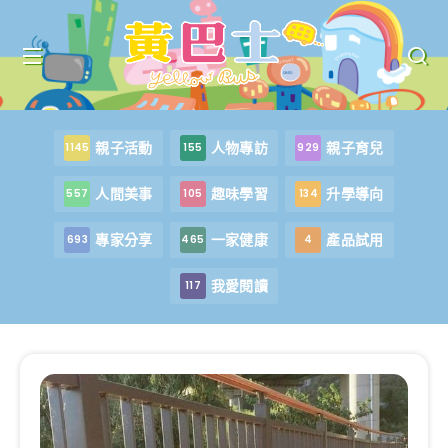
親子活動
人物專訪
親子育兒
1145
155
929
人間美事
趣味學習
升學導向
557
105
134
專家分享
一家健康
產品試用
693
465
4
我愛閱讀
117