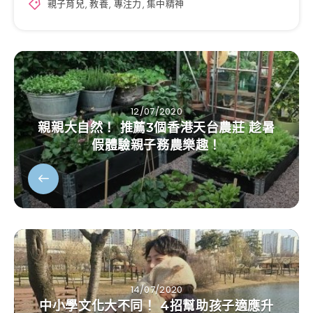
親子育兒
,
教養
,
專注力
,
集中精神
12/07/2020
親親大自然！ 推薦3個香港天台農莊 趁暑
假體驗親子務農樂趣！
14/07/2020
中小學文化大不同！ 4招幫助孩子適應升